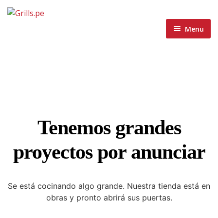
Menu
Home
Menu
Home 1
About
Home 2
Blog
Home 3
Tenemos grandes
Contacto Grills
Home 4
Blog Standard
proyectos por anunciar
Wishlist
Home 5
Blog Grid
Blog Masonry
Se está cocinando algo grande. Nuestra tienda está en
obras y pronto abrirá sus puertas.
Blog List