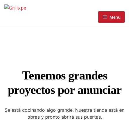
Menu
Home
Menu
Home 1
About
Home 2
Blog
Home 3
Tenemos grandes
Contacto Grills
Home 4
Blog Standard
proyectos por anunciar
Wishlist
Home 5
Blog Grid
Blog Masonry
Se está cocinando algo grande. Nuestra tienda está en
obras y pronto abrirá sus puertas.
Blog List