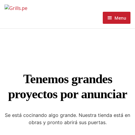
Menu
Home
Menu
Home 1
About
Home 2
Blog
Home 3
Tenemos grandes
Contacto Grills
Home 4
Blog Standard
proyectos por anunciar
Wishlist
Home 5
Blog Grid
Blog Masonry
Se está cocinando algo grande. Nuestra tienda está en
obras y pronto abrirá sus puertas.
Blog List