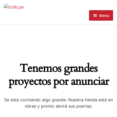
Menu
Home
Menu
Home 1
About
Home 2
Blog
Home 3
Tenemos grandes
Contacto Grills
Home 4
Blog Standard
proyectos por anunciar
Wishlist
Home 5
Blog Grid
Blog Masonry
Se está cocinando algo grande. Nuestra tienda está en
obras y pronto abrirá sus puertas.
Blog List