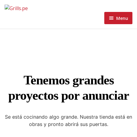
Menu
Home
Menu
Home 1
About
Home 2
Blog
Home 3
Tenemos grandes
Contacto Grills
Home 4
Blog Standard
proyectos por anunciar
Wishlist
Home 5
Blog Grid
Blog Masonry
Se está cocinando algo grande. Nuestra tienda está en
obras y pronto abrirá sus puertas.
Blog List