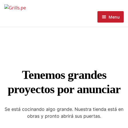
Menu
Home
Menu
Home 1
About
Home 2
Blog
Home 3
Tenemos grandes
Contacto Grills
Home 4
Blog Standard
proyectos por anunciar
Wishlist
Home 5
Blog Grid
Blog Masonry
Se está cocinando algo grande. Nuestra tienda está en
obras y pronto abrirá sus puertas.
Blog List